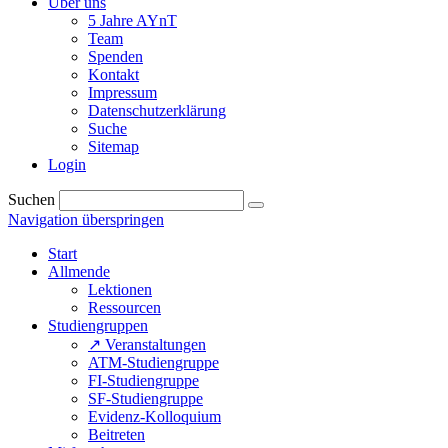
Über uns
5 Jahre AYnT
Team
Spenden
Kontakt
Impressum
Datenschutzerklärung
Suche
Sitemap
Login
Suchen
Navigation überspringen
Start
Allmende
Lektionen
Ressourcen
Studiengruppen
↗ Veranstaltungen
ATM-Studiengruppe
FI-Studiengruppe
SF-Studiengruppe
Evidenz-Kolloquium
Beitreten