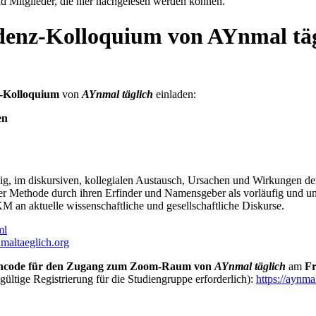
d Mitglieder, die hier nachgelesen werden können.
idenz-Kolloquium von AYnmal tä
-Kolloquium
von
AYnmal täglich
einladen:
en
ig, im diskursiven, kollegialen Austausch, Ursachen und Wirkungen de
r Methode durch ihren Erfinder und Namensgeber als vorläufig und unsi
 an aktuelle wissenschaftliche und gesellschaftliche Diskurse.
ml
maltaeglich.org
ncode für den Zugang zum Zoom-Raum von
AYnmal täglich
am
Fr
ültige Registrierung für die Studiengruppe erforderlich):
https://aynma