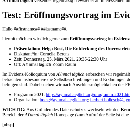
AYnmal täglich
versendet regelmäßig Newsletter an Interessenten un
Test: Eröffnungsvortrag im Ev
Hallo ##firstname## ##lastname##,
hiermit möchten wir dich gerne zum
Eröffnungsvortrag
im
Evidenz
Präsentation: Helga Bost, Die Entdeckung des Unerwartet
Diskutant*in: Cornelia Berens
Zeit: Donnerstag, 25. März 2021, 20:35-22:30 Uhr
Ort: AYnmal täglich-Zoom-Raum
Im Evidenz-Kolloquium von
AYnmal täglich
erforschen wir regelmäß
betrachten insbesondere die Selbstbeschreibungen und Erklärungen de
befragen sind. Dabei suchen wir nach Anschlussmöglichkeiten der FKM
Programm 2021:
https://aynmaltaeglich.org/programm-2021.ht
Organisation:
bock@aynmaltaeglich.org
;
herbert.hollesch@ayn
WICHTIG:
Aus Gründen des Datenschutzes wechseln wir den
Ken
Bereich der
AYnmal täglich
Homepage (zum Aufruf der Seite ist eine g
[nbsp]