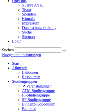
Über uns
5 Jahre AYnT
Team
Spenden
Kontakt
Impressum
Datenschutzerklärung
Suche
Sitemap
Login
Suchen
Navigation überspringen
Start
Allmende
Lektionen
Ressourcen
Studiengruppen
↗ Veranstaltungen
ATM-Studiengruppe
FI-Studiengruppe
SF-Studiengruppe
Evidenz-Kolloquium
Beitreten